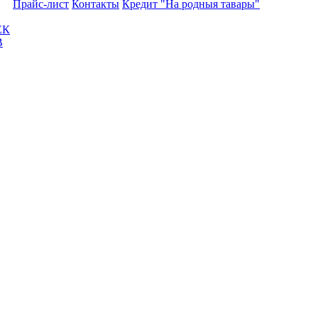
Прайс-лист
Контакты
Кредит "На родныя тавары"
ЕК
В