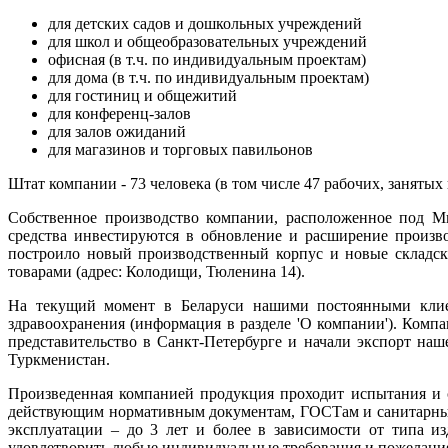
для детских садов и дошкольных учреждений
для школ и общеобразовательных учреждений
офисная (в т.ч. по индивидуальным проектам)
для дома (в т.ч. по индивидуальным проектам)
для гостиниц и общежитий
для конференц-залов
для залов ожиданий
для магазинов и торговых павильонов
Штат компании - 73 человека (в том числе 47 рабочих, занятых
Собственное производство компании, расположенное под М
средства инвестируются в обновление и расширение произв
построило новый производственный корпус и новые складс
товарами (адрес: Колодищи, Тюленина 14).
На текущий момент в Беларуси нашими постоянными клиен
здравоохранения (информация в разделе 'О компании'). Комп
представительство в Санкт-Петербурге и начали экспорт на
Туркменистан.
Произведенная компанией продукция проходит испытания и с
действующим нормативным документам, ГОСТам и санитарным
эксплуатации – до 3 лет и более в зависимости от типа и
удовлетворить любые индивидуальные требования и пожелания