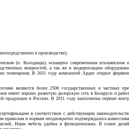
 непосредственно в производстве).
инском (п. Колодищи), оснащено современным итальянским и
одственных мощностей, а так же в модернизацию оборудован
кие помещения. В 2011 году компанией Ардис открыт фирмен
тами являются более 2500 государственных и частных пре
ания имеет хорошо развитую дилерскую сеть в Беларуси и раб
шей продукции в Россию. В 2011 году выполнены первые контр
ертификацию в соответствии с действующим законодательство
 правилам и нормам неоднократно подтверждалось комиссиями 
зделий. Наша мебель удобна и функциональна. В плане диза
 заказчика.